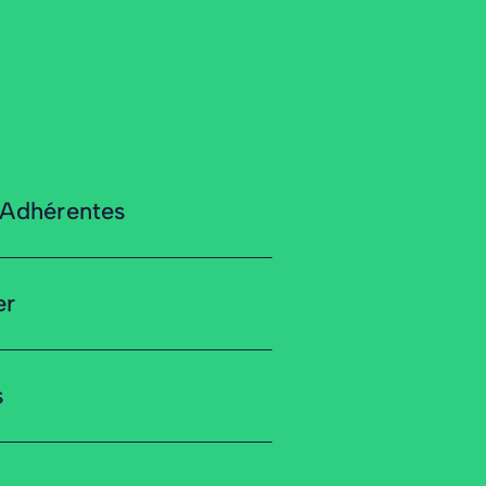
 Adhérentes
er
s