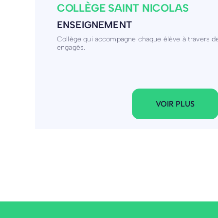
PVE
PRÉFABRICATION ET POSE D'OU
BÉTON ARMÉ POUR LE POMPAGE 
TRAITEMENT DES EAUX USÉES
Spécialiste dans la préfabrication d'ouvrages en bé
des eaux & assainissement
VOIR PLUS