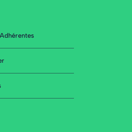
 Adhérentes
er
s