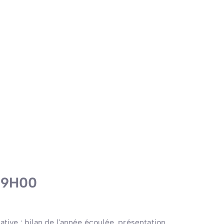
19H00
d
ative : bilan de l'année écoulée, présentation