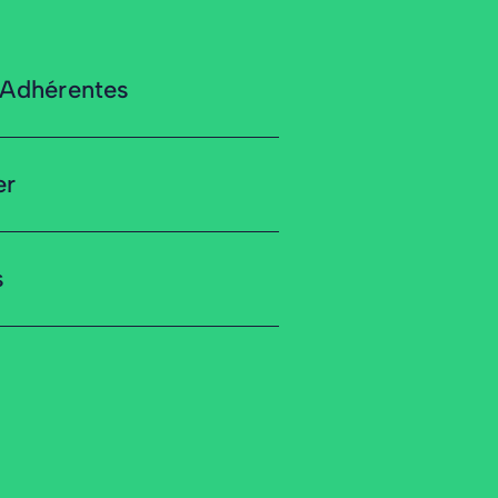
 Adhérentes
er
s