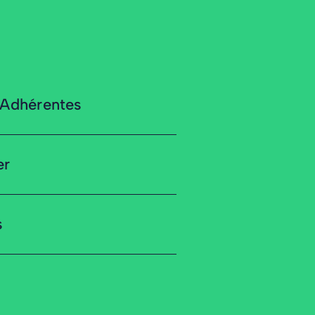
 Adhérentes
er
s