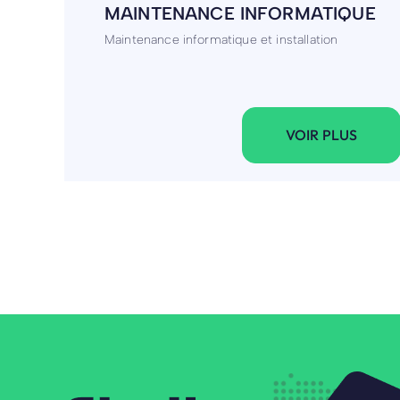
SOPHROLOGUE
Sophrologue & praticienne NERTI, j'aide à surmonte
stress
VOIR PLUS