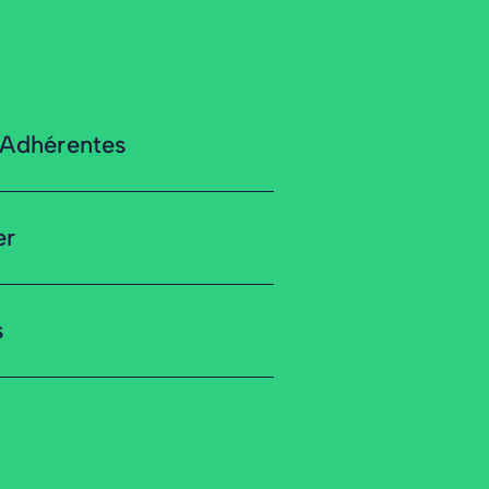
 Adhérentes
er
s