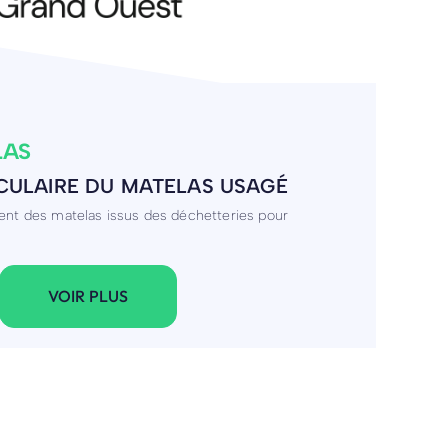
ION
 PLANS
POGRAPHE
VOIR PLUS