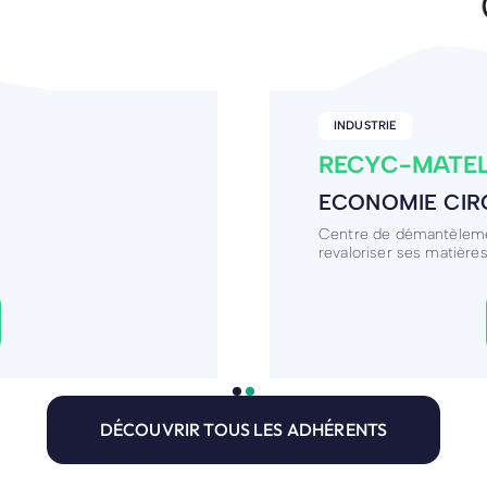
BÂTIMENT / CONSTRUCT
BROSSET GEO
ICOLES
GÉOMÈTRE TO
n et la distribution
Géomètre topographe
DÉCOUVRIR TOUS LES ADHÉRENTS