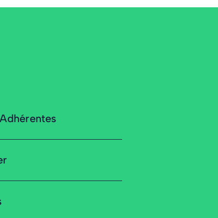
 Adhérentes
er
s