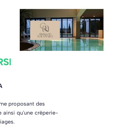
RSER -
A
arme proposant des
 ainsi qu'une crêperie-
iages.