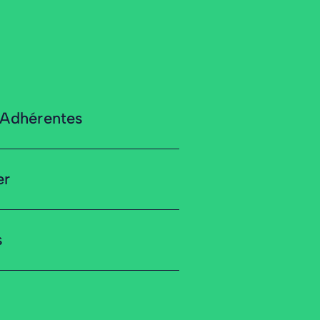
 Adhérentes
er
s