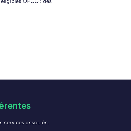
 éligibles OPCO : des
érentes
s services associés.