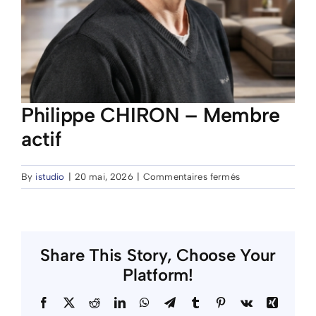
Philippe CHIRON – Membre
actif
sur
By
istudio
|
20 mai, 2026
|
Commentaires fermés
Philippe
CHIRON
–
Membre
Share This Story, Choose Your
actif
Platform!
Facebook
X
Reddit
LinkedIn
WhatsApp
Telegram
Tumblr
Pinterest
Vk
Xing