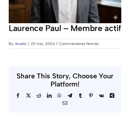
Laurence Paul – Membre actif
sur
By
istudio
|
20 mai, 2026
|
Commentaires fermés
Laurence
Paul
–
Membre
Share This Story, Choose Your
actif
Platform!
Facebook
X
Reddit
LinkedIn
WhatsApp
Telegram
Tumblr
Pinterest
Vk
Xing
Email